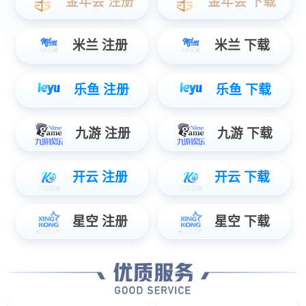
环境管理体系认证证书
质量管理体系认证证书