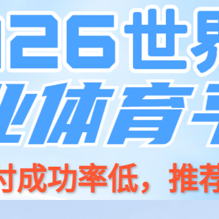
网站
品中心
新闻资讯
合作案例
资质
产品中心