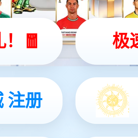
，在垃圾收集、压缩、转运过程中不分离，被誉为“移动垃圾处
理。 智能移动式垃圾压缩设备，目前国内外小型城市生活垃圾
备以其占地面积小、无土建要求、压缩力大、设备