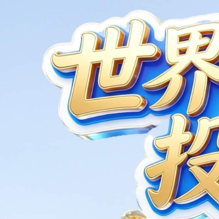

您当前所在的位置：
首页
>
产品中心