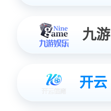
三缸四柱垂直压缩设备
产品优势 自动化程度高、安全性能好 三缸四
作，在电器系统中设置了多重互锁保护电路，防止操作人
能是利用液压系统的驱动将收集到中转站的垃圾压缩成块
在线询价
了解详情