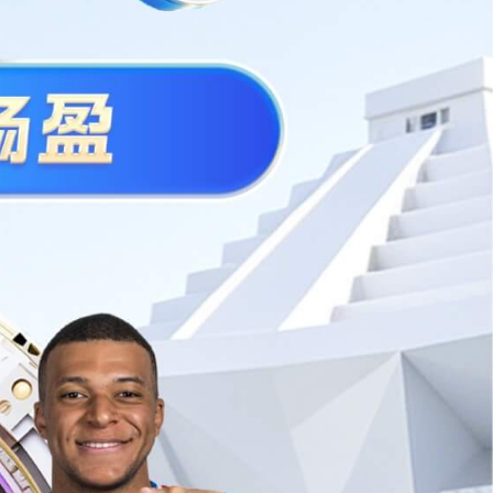
导轨式液压货梯
升降式液压平台
悬臂吊
公厕