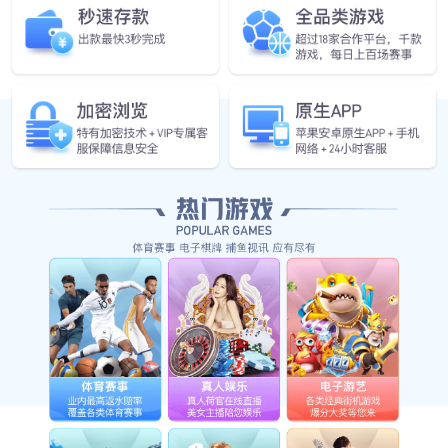
联系方式
· CONTACT



友情链接
LINK
Copyright ?




咨询热线
短信咨询
查看地图
二维码